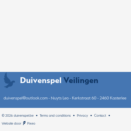
Duivenspel
Veilingen
duivenspel@outlook.com
- Nuyts Leo - Kerkstraat 60 - 2460 Kasterlee
© 2026 duivenspel.be
Terms and conditions
Privacy
Contact
•
Website door
Pixeo